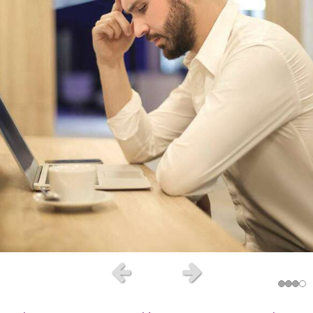
Prendre rendez-vous
Du Lundi au Vendredi
Ainsi que le Samedi matin
14 Place de la Vendée
85000
La Roche-sur-Yon
Afficher le téléphone
Prendre rendez-vous en ligne
Slide précédent
Slide suivant