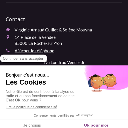
Contact
Virginie Arnaud Guillet & Solène Mouyna
14 Place de la Vendée
85000
La Roche-sur-Yon
Afficher le téléphone
Du Lundi au Vendredi
​ Ainsi que le Samedi matin
Prendre rendez-vous en ligne
Création et référencement du site par Simplébo
Site partenaire de
AFC