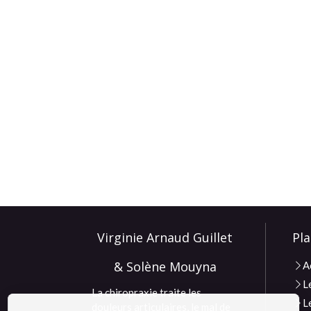
Virginie Arnaud Guillet
Pla
& Solène Mouyna
A
L
La chiropraxie traite les
L
douleurs articulaires, le mal de