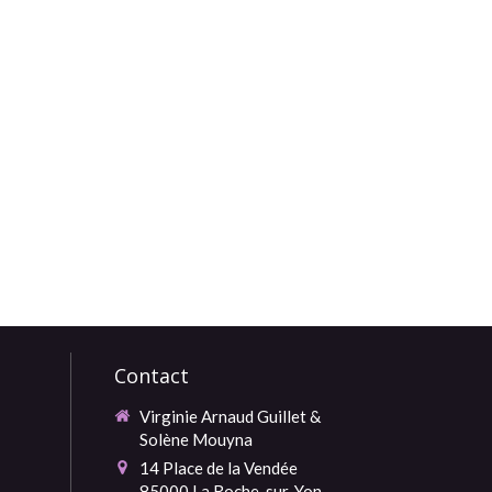
Contact
Virginie Arnaud Guillet &
Solène Mouyna
14 Place de la Vendée
85000
La Roche-sur-Yon